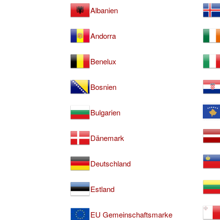
Albanien
Andorra
Benelux
Bosnien
Bulgarien
Dänemark
Deutschland
Estland
EU Gemeinschaftsmarke