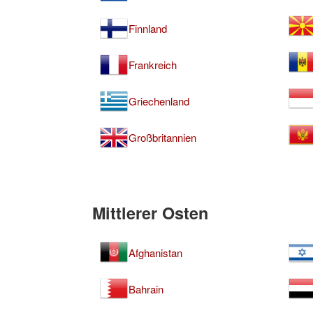
Finnland
Frankreich
Griechenland
Großbritannien
Mittlerer Osten
Afghanistan
Bahrain