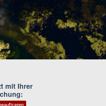
t mit Ihrer
chung:
eauftragen