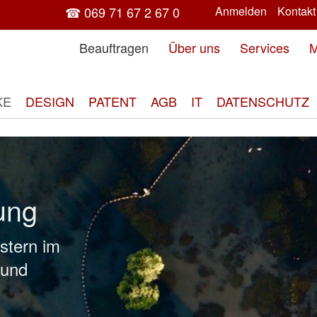
☎ 069 71 67 2 67 0
Anmelden
Kontakt
Beauftragen
Über uns
Services
M
KE
DESIGN
PATENT
AGB
IT
DATENSCHUTZ
ung
stern im
 und