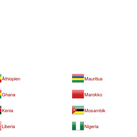
Äthiopien
Mauritius
Ghana
Marokko
Kenia
Mosambik
Liberia
Nigeria