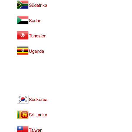
Südafrika
Sudan
Tunesien
Uganda
Südkorea
Sri Lanka
Taiwan