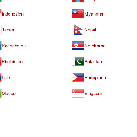
Indonesien
Myanmar
Japan
Nepal
Kasachstan
Nordkorea
Kirgisistan
Pakistan
Laos
Philippinen
Macao
Singapur