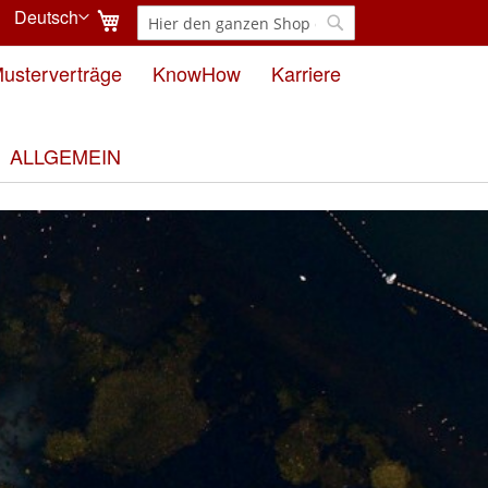
Mein Warenkorb
Deutsch
Suche
Sprache
Suche
usterverträge
KnowHow
Karriere
ALLGEMEIN