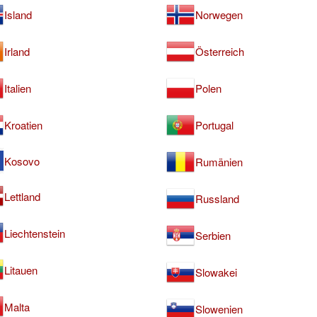
Island
Norwegen
Irland
Österreich
Italien
Polen
Kroatien
Portugal
Kosovo
Rumänien
Lettland
Russland
Liechtenstein
Serbien
Litauen
Slowakei
Malta
Slowenien