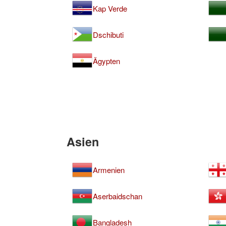
Kap Verde
Dschibuti
Ägypten
Asien
Armenien
Aserbaidschan
Bangladesh