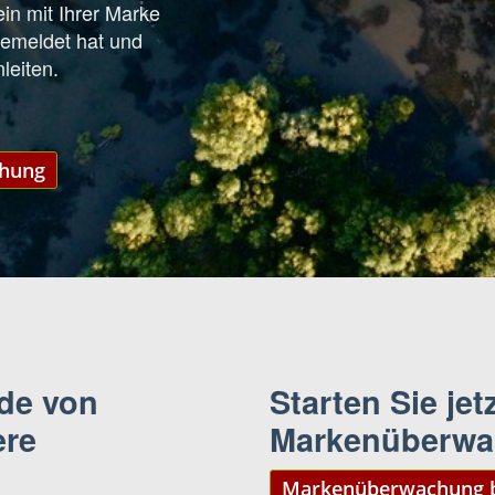
ein mit Ihrer Marke
gemeldet hat und
leiten.
chung
nde von
Starten Sie jetz
ere
Markenüberwa
Markenüberwachung b