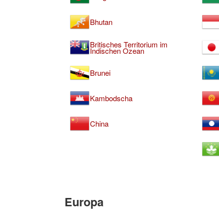
Bhutan
Britisches Territorium im
Indischen Ozean
Brunei
Kambodscha
China
Europa