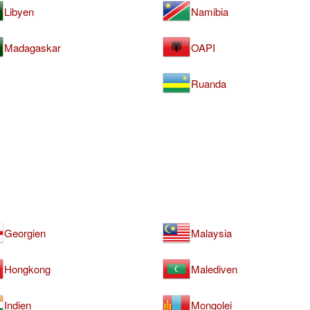
Libyen
Namibia
Madagaskar
OAPI
Ruanda
Georgien
Malaysia
Hongkong
Malediven
Indien
Mongolei