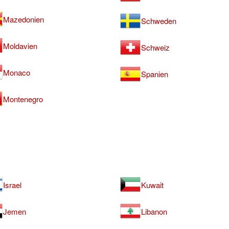
Mazedonien
Schweden
Moldavien
Schweiz
Monaco
Spanien
Montenegro
Israel
Kuwait
Jemen
Libanon