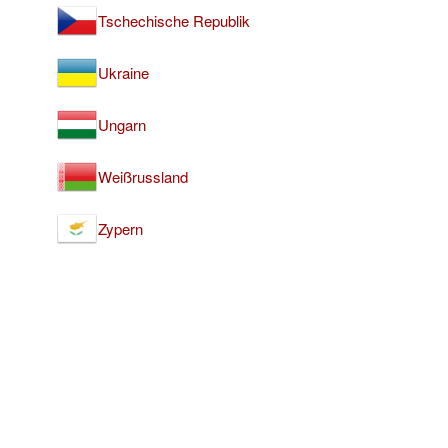
Tschechische Republik
Ukraine
Ungarn
Weißrussland
Zypern