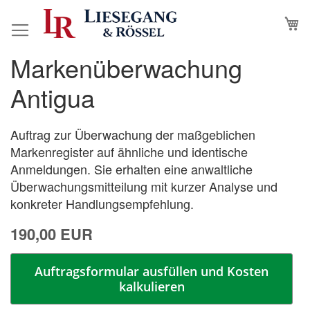
Direkt
M
N
zum
Inhalt
Markenüberwachung
Zum
Zum
Ende
Anfang
Antigua
der
der
Bildergalerie
Bildergalerie
springen
springen
Auftrag zur Überwachung der maßgeblichen
Markenregister auf ähnliche und identische
Anmeldungen. Sie erhalten eine anwaltliche
Überwachungsmitteilung mit kurzer Analyse und
konkreter Handlungsempfehlung.
190,00 EUR
Auftragsformular ausfüllen und Kosten
kalkulieren