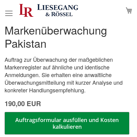
Direkt
M
N
zum
Inhalt
Markenüberwachung
Zum
Zum
Ende
Anfang
Pakistan
der
der
Bildergalerie
Bildergalerie
springen
springen
Auftrag zur Überwachung der maßgeblichen
Markenregister auf ähnliche und identische
Anmeldungen. Sie erhalten eine anwaltliche
Überwachungsmitteilung mit kurzer Analyse und
konkreter Handlungsempfehlung.
190,00 EUR
Auftragsformular ausfüllen und Kosten
kalkulieren