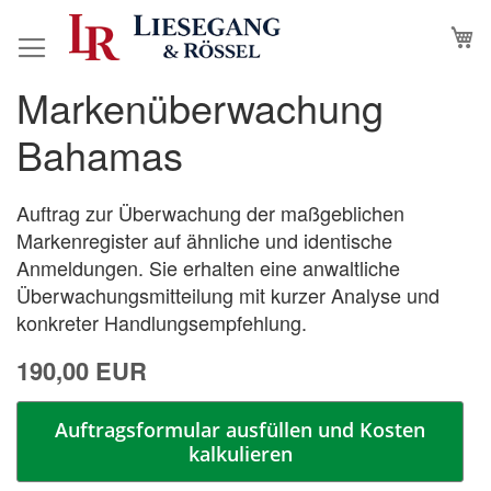
Direkt
M
N
zum
Inhalt
Markenüberwachung
Zum
Zum
Ende
Anfang
Bahamas
der
der
Bildergalerie
Bildergalerie
springen
springen
Auftrag zur Überwachung der maßgeblichen
Markenregister auf ähnliche und identische
Anmeldungen. Sie erhalten eine anwaltliche
Überwachungsmitteilung mit kurzer Analyse und
konkreter Handlungsempfehlung.
190,00 EUR
Auftragsformular ausfüllen und Kosten
kalkulieren