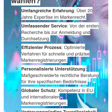
wählen?
: Über 20
Umfangreiche Erfahrung
Jahre Expertise im Markenrecht.
: Von der ersten
Umfassender Service
Recherche bis zur Anmeldung und
Durchsetzung.
: Optimierte
Effizienter Prozess
Verfahren für schnelle und präzise
Markenregistrierungen.
:
Personalisierte Unterstützung
Maßgeschneiderte rechtliche Beratung
für Ihre spezifischen Bedürfnisse.
: Kompetenz in EU-
Globaler Schutz
und internationalen
Markenregistrierungen.
:
Vertrauenswürdige Zuverlässigkeit