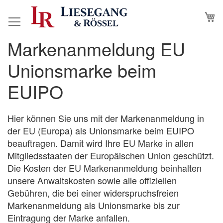
Direkt
M
N
zum
Inhalt
Markenanmeldung EU
Zum
Zum
Ende
Anfang
Unionsmarke beim
der
der
Bildergalerie
Bildergalerie
EUIPO
springen
springen
Hier können Sie uns mit der Markenanmeldung in
der EU (Europa) als Unionsmarke beim EUIPO
beauftragen. Damit wird Ihre EU Marke in allen
Mitgliedsstaaten der Europäischen Union geschützt.
Die Kosten der EU Markenanmeldung beinhalten
unsere Anwaltskosten sowie alle offiziellen
Gebühren, die bei einer widerspruchsfreien
Markenanmeldung als Unionsmarke bis zur
Eintragung der Marke anfallen.