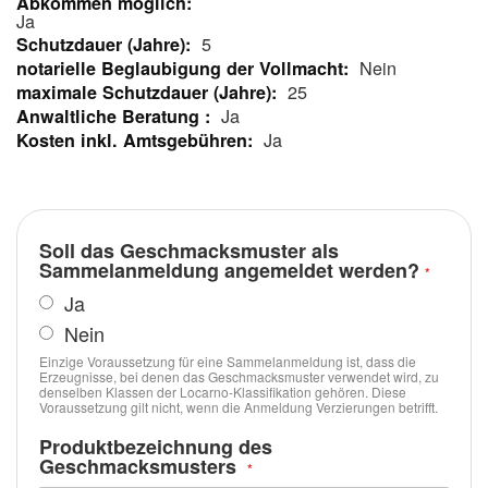
Informationen
Ja
5
Nein
25
Ja
Ja
Soll das Geschmacksmuster als
Sammelanmeldung angemeldet werden?
Ja
Nein
Einzige Voraussetzung für eine Sammelanmeldung ist, dass die
Erzeugnisse, bei denen das Geschmacksmuster verwendet wird, zu
denselben Klassen der Locarno-Klassifikation gehören. Diese
Voraussetzung gilt nicht, wenn die Anmeldung Verzierungen betrifft.
Produktbezeichnung des
Geschmacksmusters