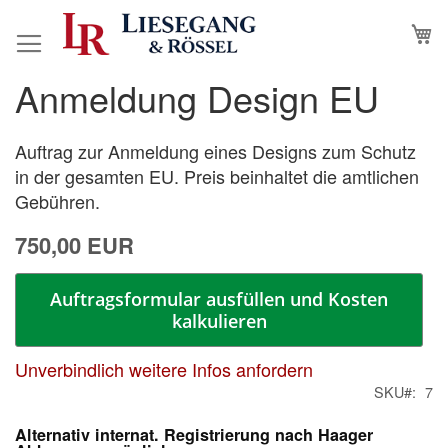
Direkt
M
zum
Inhalt
Anmeldung Design EU
Zum
Zum
Ende
Anfang
der
der
Auftrag zur Anmeldung eines Designs zum Schutz
Bildergalerie
Bildergalerie
in der gesamten EU. Preis beinhaltet die amtlichen
springen
springen
Gebühren.
750,00 EUR
Auftragsformular ausfüllen und Kosten
kalkulieren
Unverbindlich weitere Infos anfordern
SKU
7
Mehr