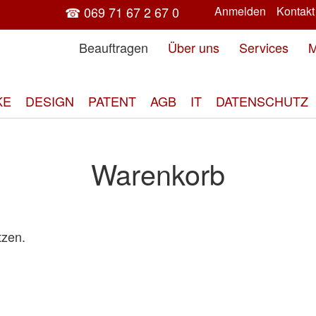
☎ 069 71 67 2 67 0
Anmelden
Kontakt
Beauftragen
Über uns
Services
M
KE
DESIGN
PATENT
AGB
IT
DATENSCHUTZ
Warenkorb
tzen.