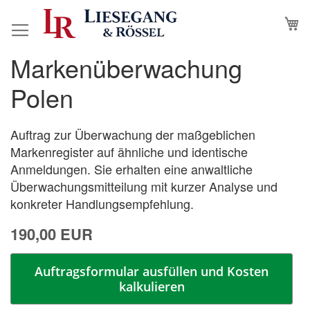
Direkt
M
N
zum
Inhalt
Markenüberwachung
Zum
Zum
Ende
Anfang
Polen
der
der
Bildergalerie
Bildergalerie
springen
springen
Auftrag zur Überwachung der maßgeblichen
Markenregister auf ähnliche und identische
Anmeldungen. Sie erhalten eine anwaltliche
Überwachungsmitteilung mit kurzer Analyse und
konkreter Handlungsempfehlung.
190,00 EUR
Auftragsformular ausfüllen und Kosten
kalkulieren