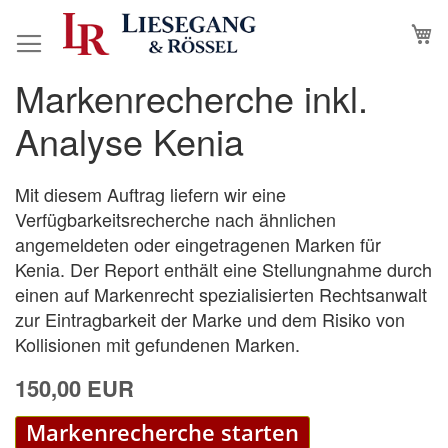
Direkt
M
N
zum
Inhalt
Markenrecherche inkl.
Zum
Zum
Ende
Anfang
Analyse Kenia
der
der
Bildergalerie
Bildergalerie
springen
springen
Mit diesem Auftrag liefern wir eine
Verfügbarkeitsrecherche nach ähnlichen
angemeldeten oder eingetragenen Marken für
Kenia. Der Report enthält eine Stellungnahme durch
einen auf Markenrecht spezialisierten Rechtsanwalt
zur Eintragbarkeit der Marke und dem Risiko von
Kollisionen mit gefundenen Marken.
150,00 EUR
Markenrecherche starten