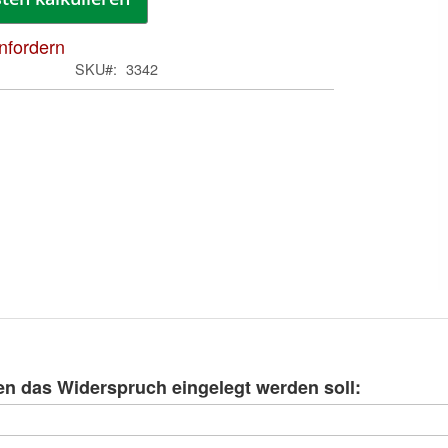
anfordern
SKU
3342
Zum
Anfa
der
Bild
n das Widerspruch eingelegt werden soll:
spri