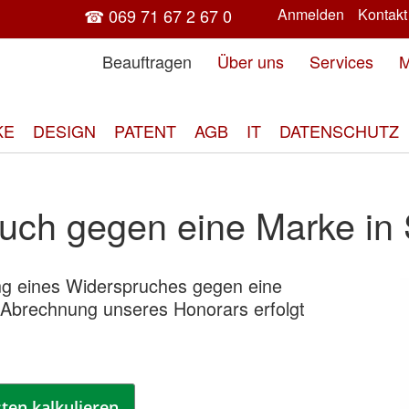
☎ 069 71 67 2 67 0
Anmelden
Kontakt
Beauftragen
Über uns
Services
M
KE
DESIGN
PATENT
AGB
IT
DATENSCHUTZ
uch gegen eine Marke in 
ung eines Widerspruches gegen eine
Zum
 Abrechnung unseres Honorars erfolgt
End
der
Bild
spri
ten kalkulieren