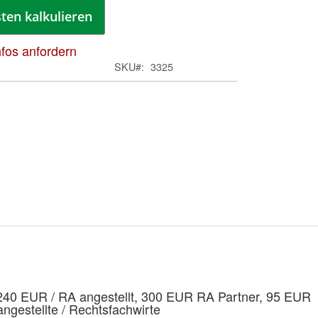
ten kalkulieren
nfos anfordern
SKU
3325
Zum
Anfa
der
Bild
spri
40 EUR / RA angestellt, 300 EUR RA Partner, 95 EUR
ngestellte / Rechtsfachwirte