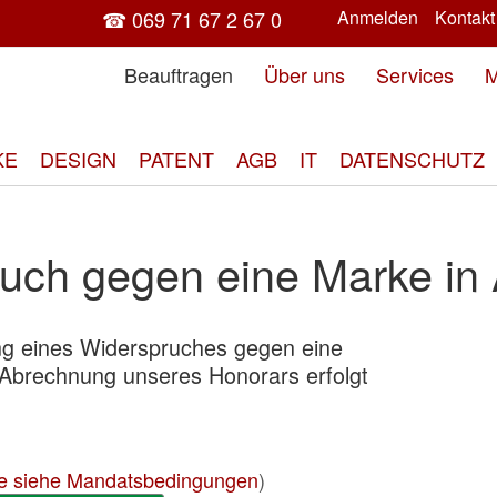
☎ 069 71 67 2 67 0
Anmelden
Kontakt
Beauftragen
Über uns
Services
M
KE
DESIGN
PATENT
AGB
IT
DATENSCHUTZ
uch gegen eine Marke in 
ung eines Widerspruches gegen eine
Zum
 Abrechnung unseres Honorars erfolgt
End
der
Bild
spri
e siehe Mandatsbedingungen
)