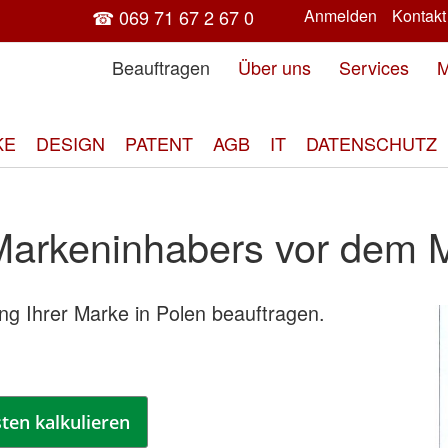
☎ 069 71 67 2 67 0
Anmelden
Kontakt
Beauftragen
Über uns
Services
M
KE
DESIGN
PATENT
AGB
IT
DATENSCHUTZ
 Markeninhabers vor dem 
ng Ihrer Marke in Polen beauftragen.
Zum
End
der
Bild
spri
ten kalkulieren