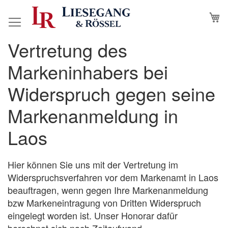
Direkt
M
N
zum
Inhalt
Vertretung des
Zum
Zum
Ende
Anfang
Markeninhabers bei
der
der
Bildergalerie
Bildergalerie
Widerspruch gegen seine
springen
springen
Markenanmeldung in
Laos
Hier können Sie uns mit der Vertretung im
Widerspruchsverfahren vor dem Markenamt in Laos
beauftragen, wenn gegen Ihre Markenanmeldung
bzw Markeneintragung von Dritten Widerspruch
eingelegt worden ist. Unser Honorar dafür