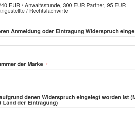
spri
240 EUR / Anwaltsstunde, 300 EUR Partner, 95 EUR
ngestellte / Rechtsfachwirte
eren Anmeldung oder Eintragung Widerspruch eingel
ummer der Marke
aufgrund denen Widerspruch eingelegt worden ist (
 Land der Eintragung)