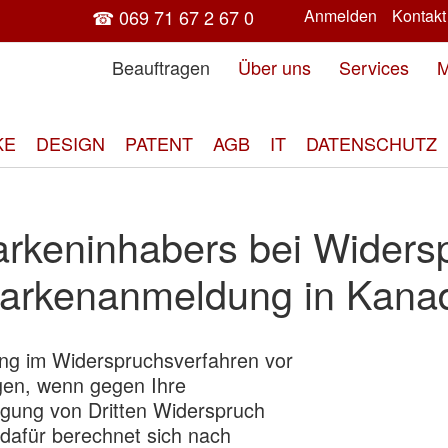
☎ 069 71 67 2 67 0
Anmelden
Kontakt
Beauftragen
Über uns
Services
M
KE
DESIGN
PATENT
AGB
IT
DATENSCHUTZ
arkeninhabers bei Widers
arkenanmeldung in Kana
ung im Widerspruchsverfahren vor
Zum
en, wenn gegen Ihre
End
ung von Dritten Widerspruch
der
 dafür berechnet sich nach
Bild