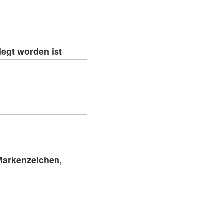
ngen
egt worden ist
Markenzeichen,