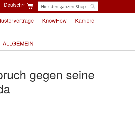
Mein Warenkorb
Deutsch
Suche
Sprache
Suche
usterverträge
KnowHow
Karriere
ALLGEMEIN
pruch gegen seine
da
e
ergalerie