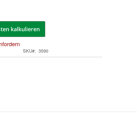
spri
ten kalkulieren
anfordern
SKU
3590
Zum
Anfa
der
Bild