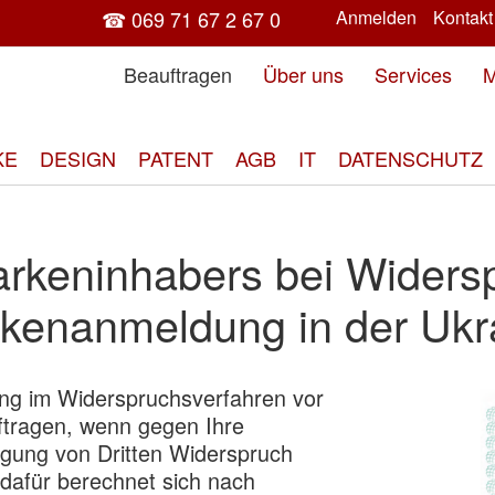
☎ 069 71 67 2 67 0
Anmelden
Kontakt
Beauftragen
Über uns
Services
M
KE
DESIGN
PATENT
AGB
IT
DATENSCHUTZ
arkeninhabers bei Widers
kenanmeldung in der Ukr
ung im Widerspruchsverfahren vor
Zum
ftragen, wenn gegen Ihre
End
ung von Dritten Widerspruch
der
 dafür berechnet sich nach
Bild