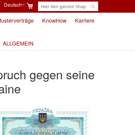
Mein Warenkorb
Deutsch
Suche
Sprache
Suche
usterverträge
KnowHow
Karriere
ALLGEMEIN
pruch gegen seine
aine
e
ergalerie