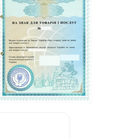
ngen
ng
ergalerie