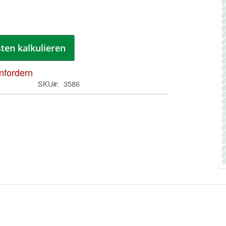
spri
ten kalkulieren
anfordern
SKU
3586
Zum
Anfa
der
Bild