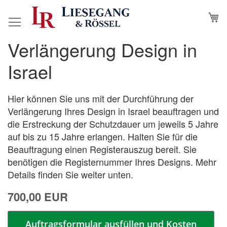
Direkt
M
N
zum
Inhalt
Verlängerung Design in
Zum
Zum
Ende
Anfang
Israel
der
der
Bildergalerie
Bildergalerie
springen
springen
Hier können Sie uns mit der Durchführung der
Verlängerung Ihres Design in Israel beauftragen und
die Erstreckung der Schutzdauer um jeweils 5 Jahre
auf bis zu 15 Jahre erlangen. Halten Sie für die
Beauftragung einen Registerauszug bereit. Sie
benötigen die Registernummer Ihres Designs. Mehr
Details finden Sie weiter unten.
700,00 EUR
Auftragsformular ausfüllen und Kosten