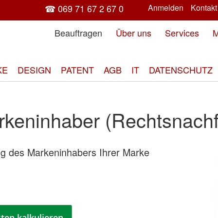
☎ 069 71 67 2 67 0
Anmelden
Kontakt
Beauftragen
Über uns
Services
M
KE
DESIGN
PATENT
AGB
IT
DATENSCHUTZ
keninhaber (Rechtsnach
ng des Markeninhabers Ihrer Marke
Zum
End
der
Bild
spri
ten kalkulieren