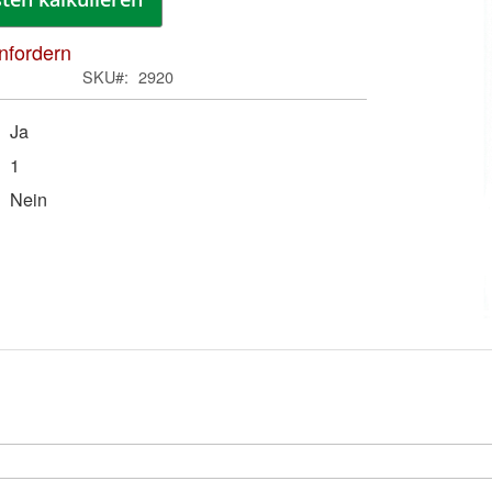
anfordern
SKU
2920
Ja
1
Nein
Zum
Anfa
der
Bild
spri