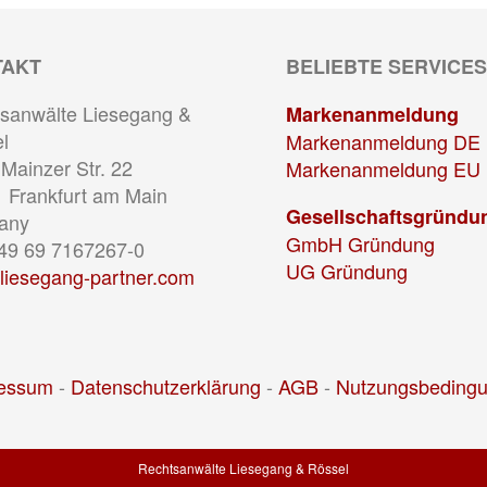
TAKT
BELIEBTE SERVICES
sanwälte Liesegang &
Markenanmeldung
l
Markenanmeldung DE
Mainzer Str. 22
Markenanmeldung EU
 Frankfurt am Main
Gesellschaftsgründu
any
GmbH Gründung
+49 69 7167267-0
UG Gründung
liesegang-partner.com
essum
-
Datenschutzerklärung
-
AGB
-
Nutzungsbeding
Rechtsanwälte Liesegang & Rössel