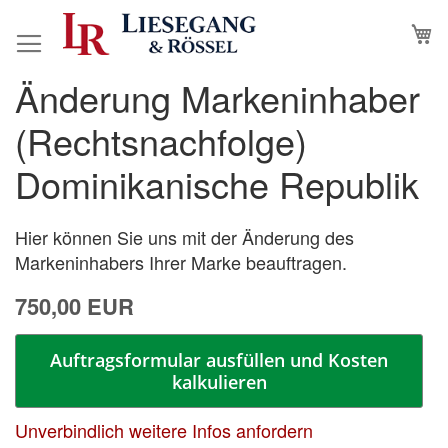
Direkt
M
N
zum
Inhalt
Änderung Markeninhaber
Zum
Zum
Ende
Anfang
(Rechtsnachfolge)
der
der
Bildergalerie
Bildergalerie
Dominikanische Republik
springen
springen
Hier können Sie uns mit der Änderung des
Markeninhabers Ihrer Marke beauftragen.
750,00 EUR
Auftragsformular ausfüllen und Kosten
kalkulieren
Unverbindlich weitere Infos anfordern