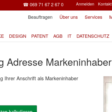
☎ 069 71 67 2 67 0
Anmelden
Kontakt
Beauftragen
Über uns
Services
M
KE
DESIGN
PATENT
AGB
IT
DATENSCHUTZ
g Adresse Markeninhaber
g Ihrer Anschrift als Markeninhaber
Zum
End
der
Bild
spri
ten kalkulieren