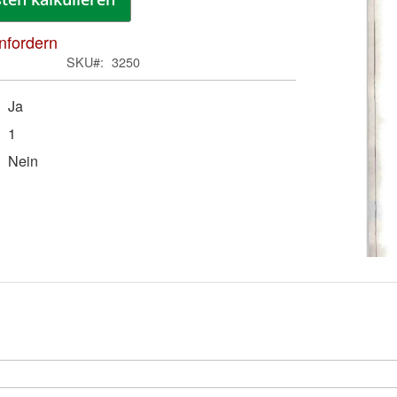
anfordern
SKU
3250
Ja
1
Nein
Zum
Anfa
der
Bild
spri