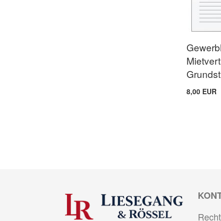
Gewerbl
Mietver
Grunds
8,00 EUR
KON
Recht