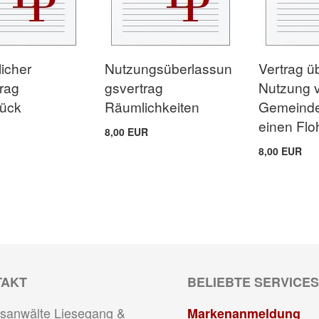
icher
Nutzungsüberlassun
Vertrag ü
trag
gsvertrag
Nutzung 
tück
Räumlichkeiten
Gemeinde
einen Flo
8,00 EUR
8,00 EUR
TAKT
BELIEBTE SERVICES
sanwälte Liesegang &
Markenanmeldung