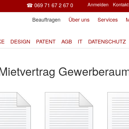
☎ 069 71 67 2 67 0
Anmelden
Kontakt
Beauftragen
Über uns
Services
M
KE
DESIGN
PATENT
AGB
IT
DATENSCHUTZ
Mietvertrag Gewerberau