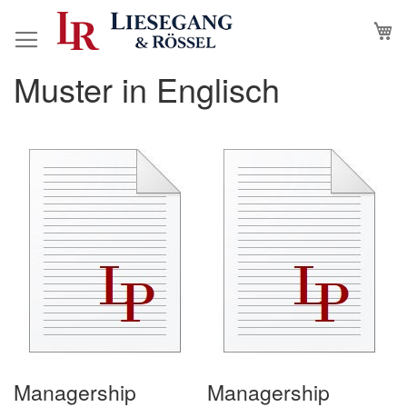
Direkt
M
N
zum
Inhalt
Muster in Englisch
Managership
Managership