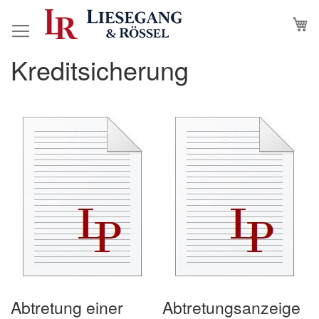
Direkt
M
N
zum
Inhalt
Kreditsicherung
Abtretung einer
Abtretungsanzeige