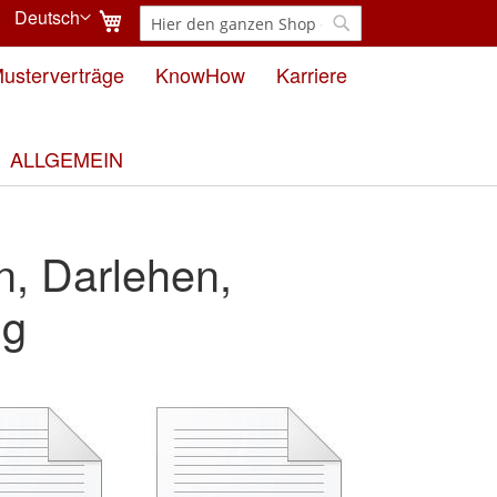
Mein Warenkorb
Deutsch
Suche
Sprache
Suche
usterverträge
KnowHow
Karriere
ALLGEMEIN
n, Darlehen,
ng