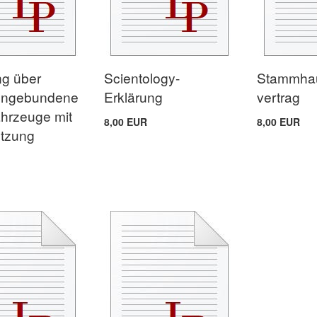
g über
Scientology-
Stammha
engebundene
Erklärung
vertrag
ahrzeuge mit
8,00 EUR
8,00 EUR
utzung