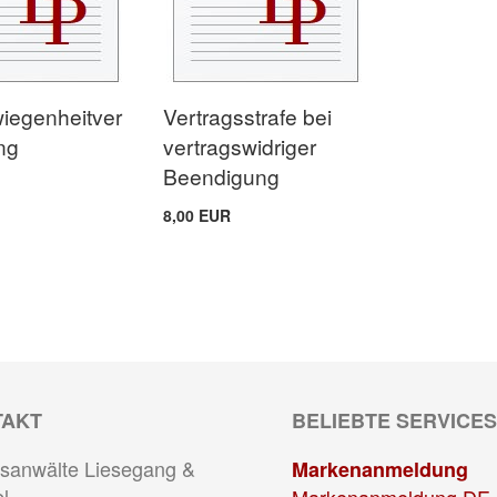
iegenheitver
Vertragsstrafe bei
ng
vertragswidriger
Beendigung
8,00 EUR
TAKT
BELIEBTE SERVICES
sanwälte Liesegang &
Markenanmeldung
l
Markenanmeldung DE