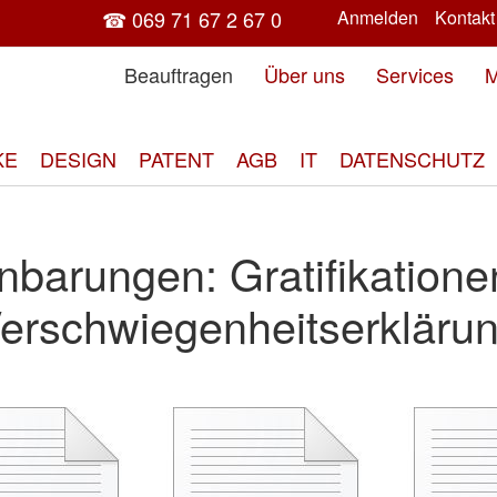
☎ 069 71 67 2 67 0
Anmelden
Kontakt
Beauftragen
Über uns
Services
M
KE
DESIGN
PATENT
AGB
IT
DATENSCHUTZ
nbarungen: Gratifikatione
erschwiegenheitserkläru