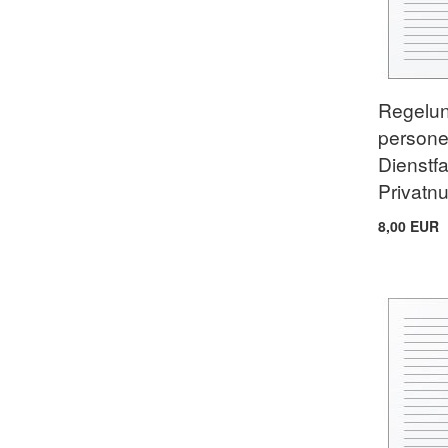
Regelun
person
Dienstf
Privatn
8,00 EUR