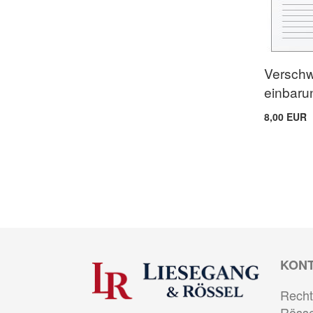
Verschw
einbaru
8,00 EUR
KON
Recht
Rösse