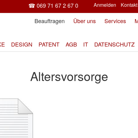
☎ 069 71 67 2 67 0
Anmelden
Kontakt
Beauftragen
Über uns
Services
M
KE
DESIGN
PATENT
AGB
IT
DATENSCHUTZ
Altersvorsorge