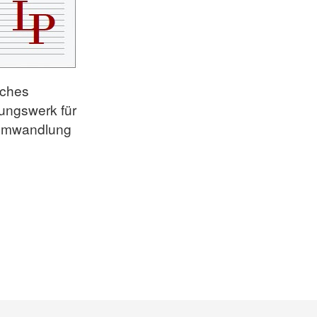
iches
ungswerk für
tumwandlung