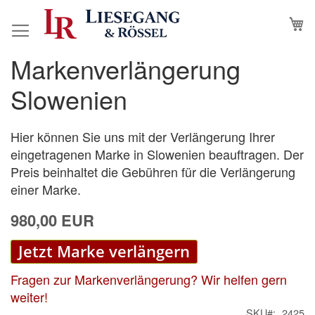
Direkt
M
zum
Inhalt
Markenverlängerung
Zum
Zum
Ende
Anfang
Slowenien
der
der
Bildergalerie
Bildergalerie
springen
springen
Hier können Sie uns mit der Verlängerung Ihrer
eingetragenen Marke in Slowenien beauftragen. Der
Preis beinhaltet die Gebühren für die Verlängerung
einer Marke.
980,00 EUR
Jetzt Marke verlängern
Fragen zur Markenverlängerung? Wir helfen gern
weiter!
SKU
2425