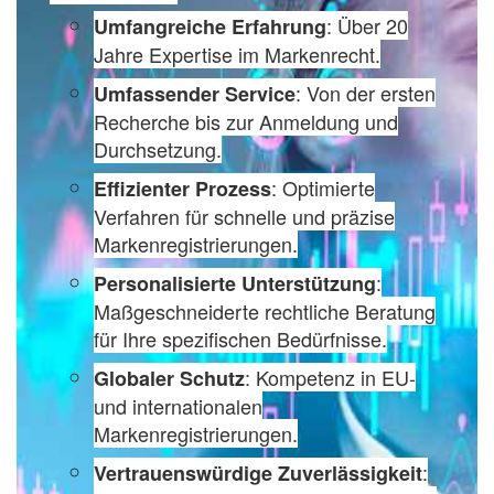
: Über 20
Umfangreiche Erfahrung
Jahre Expertise im Markenrecht.
: Von der ersten
Umfassender Service
Recherche bis zur Anmeldung und
Durchsetzung.
: Optimierte
Effizienter Prozess
Verfahren für schnelle und präzise
Markenregistrierungen.
:
Personalisierte Unterstützung
Maßgeschneiderte rechtliche Beratung
für Ihre spezifischen Bedürfnisse.
: Kompetenz in EU-
Globaler Schutz
und internationalen
Markenregistrierungen.
:
Vertrauenswürdige Zuverlässigkeit