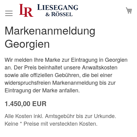
Direkt
M
N
zum
Inhalt
Markenanmeldung
Zum
Zum
Ende
Anfang
Georgien
der
der
Bildergalerie
Bildergalerie
springen
springen
Wir melden Ihre Marke zur Eintragung in Georgien
an. Der Preis beinhaltet unsere Anwaltskosten
sowie alle offiziellen Gebühren, die bei einer
widerspruchsfreien Markenanmeldung bis zur
Eintragung der Marke anfallen.
1.450,00 EUR
Alle Kosten inkl. Amtsgebühr bis zur Urkunde.
Keine * Preise mit versteckten Kosten.