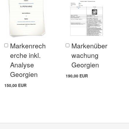
Markenrech
Markenüber
In
In
den
den
erche inkl.
wachung
Warenkorb
Warenkorb
Analyse
Georgien
Georgien
190,00 EUR
150,00 EUR