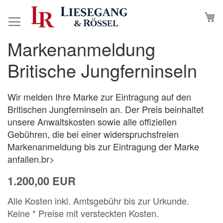
Direkt
M
N
zum
Inhalt
Markenanmeldung
Zum
Zum
Ende
Anfang
Britische Jungferninseln
der
der
Bildergalerie
Bildergalerie
springen
springen
Wir melden Ihre Marke zur Eintragung auf den
Britischen Jungferninseln an. Der Preis beinhaltet
unsere Anwaltskosten sowie alle offiziellen
Gebühren, die bei einer widerspruchsfreien
Markenanmeldung bis zur Eintragung der Marke
anfallen.br>
1.200,00 EUR
Alle Kosten inkl. Amtsgebühr bis zur Urkunde.
Keine * Preise mit versteckten Kosten.