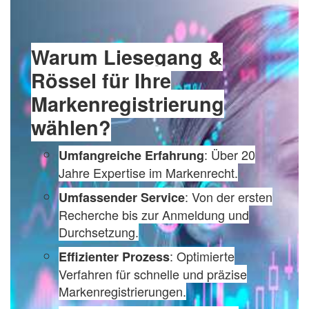
Warum Liesegang &
Rössel für Ihre
Markenregistrierung
wählen?
: Über 20
Umfangreiche Erfahrung
Jahre Expertise im Markenrecht.
: Von der ersten
Umfassender Service
Recherche bis zur Anmeldung und
Durchsetzung.
: Optimierte
Effizienter Prozess
Verfahren für schnelle und präzise
Markenregistrierungen.