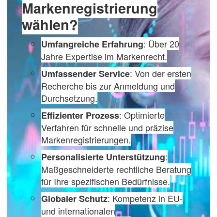
Markenregistrierung
wählen?
: Über 20
Umfangreiche Erfahrung
Jahre Expertise im Markenrecht.
: Von der ersten
Umfassender Service
Recherche bis zur Anmeldung und
Durchsetzung.
: Optimierte
Effizienter Prozess
Verfahren für schnelle und präzise
Markenregistrierungen.
:
Personalisierte Unterstützung
Maßgeschneiderte rechtliche Beratung
für Ihre spezifischen Bedürfnisse.
: Kompetenz in EU-
Globaler Schutz
und internationalen