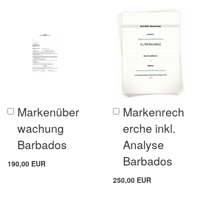
Markenüber
Markenrech
In
In
den
den
wachung
erche inkl.
Warenkorb
Warenkorb
Barbados
Analyse
Barbados
190,00 EUR
250,00 EUR