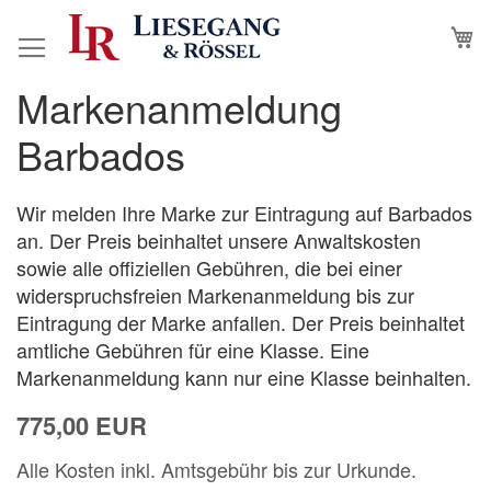
Direkt
M
N
zum
Inhalt
Markenanmeldung
Zum
Zum
Ende
Anfang
Barbados
der
der
Bildergalerie
Bildergalerie
springen
springen
Wir melden Ihre Marke zur Eintragung auf Barbados
an. Der Preis beinhaltet unsere Anwaltskosten
sowie alle offiziellen Gebühren, die bei einer
widerspruchsfreien Markenanmeldung bis zur
Eintragung der Marke anfallen. Der Preis beinhaltet
amtliche Gebühren für eine Klasse. Eine
Markenanmeldung kann nur eine Klasse beinhalten.
775,00 EUR
Alle Kosten inkl. Amtsgebühr bis zur Urkunde.