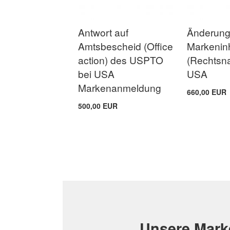
Antwort auf
Änderun
Amtsbescheid (Office
Markenin
action) des USPTO
(Rechtsna
bei USA
USA
Markenanmeldung
660,00 EUR
500,00 EUR
In den Warenkorb
In den Warenkorb
ZUR
ZUR
VERGLEICHSLISTE
VERGLEICHSLISTE
HINZUFÜGEN
HINZUFÜGEN
Unsere Mark