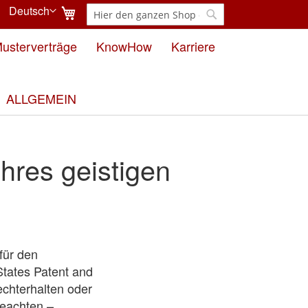
Mein Warenkorb
Deutsch
Suche
Sprache
Suche
usterverträge
KnowHow
Karriere
ALLGEMEIN
hres geistigen
für den
States Patent and
echterhalten oder
beachten –