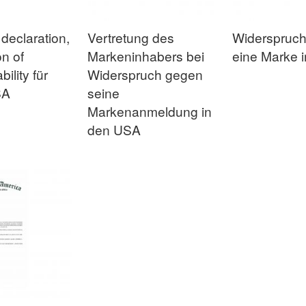
 declaration,
Vertretung des
Widerspruc
on of
Markeninhabers bei
eine Marke 
bility für
Widerspruch gegen
SA
seine
Markenanmeldung in
den USA