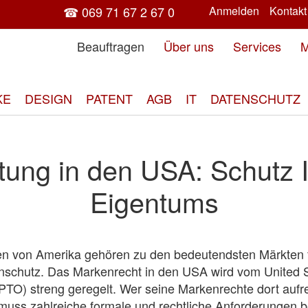
☎ 069 71 67 2 67 0
Anmelden
Kontakt
Beauftragen
Über uns
Services
M
KE
DESIGN
PATENT
AGB
IT
DATENSCHUTZ
ung in den USA: Schutz I
Eigentums
ten von Amerika gehören zu den bedeutendsten Märkten 
enschutz. Das Markenrecht in den USA wird vom United 
TO) streng geregelt. Wer seine Markenrechte dort aufr
muss zahlreiche formale und rechtliche Anforderungen 