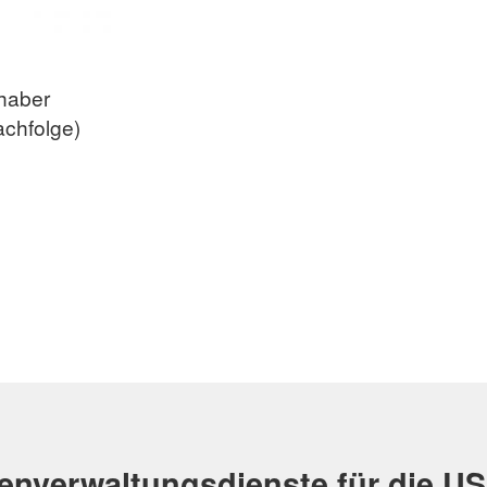
g
haber
chfolge)
enverwaltungsdienste für die U