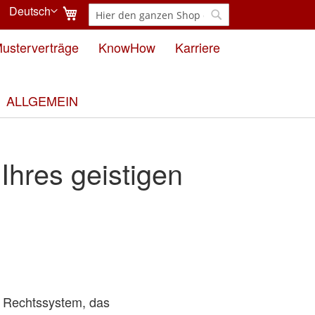
Mein Warenkorb
Deutsch
Suche
Sprache
Suche
usterverträge
KnowHow
Karriere
ALLGEMEIN
hres geistigen
n Rechtssystem, das