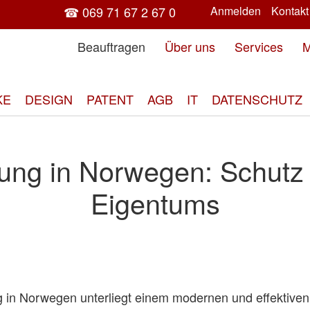
☎ 069 71 67 2 67 0
Anmelden
Kontakt
Beauftragen
Über uns
Services
M
KE
DESIGN
PATENT
AGB
IT
DATENSCHUTZ
ung in Norwegen: Schutz I
Eigentums
 in Norwegen unterliegt einem modernen und effektive