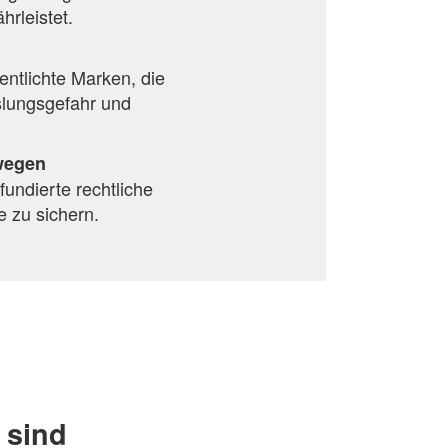
rleistet.
entlichte Marken, die
slungsgefahr und
wegen
undierte rechtliche
e zu sichern.
 sind