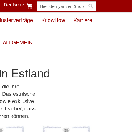
Mein Warenkorb
Deutsch
Suche
Sprache
Suche
usterverträge
KnowHow
Karriere
ALLGEMEIN
in Estland
 die ihre
. Das estnische
sowie exklusive
llt sicher, dass
hren können.