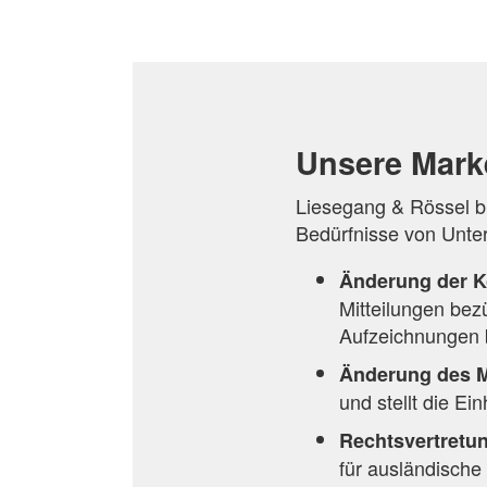
ZUR
ZUR
HINZUFÜGEN
ZUR
VERGLEICHSLISTE
VERGLEICHSLISTE
VERGLEICHSLISTE
HINZUFÜGEN
HINZUFÜGEN
HINZUFÜGEN
Unsere Mark
Liesegang & Rössel bi
Bedürfnisse von Unte
Änderung der K
Mitteilungen bez
Aufzeichnungen b
Änderung des 
und stellt die Ei
Rechtsvertretu
für ausländisch