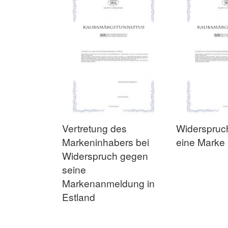
Vertretung des
Widerspruc
Markeninhabers bei
eine Marke 
Widerspruch gegen
seine
In den Warenkorb
Markenanmeldung in
In den Warenkorb
ZUR
Estland
ZUR
VERGLEICHSLISTE
In den Warenkorb
In den Warenkorb
VERGLEICHSLISTE
HINZUFÜGEN
In den Warenkorb