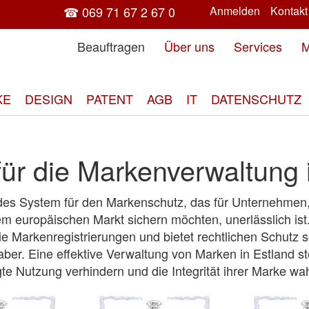
☎ 069 71 67 2 67 0
Anmelden
Kontakt
Beauftragen
Über uns
Services
M
KE
DESIGN
PATENT
AGB
IT
DATENSCHUTZ
für die Markenverwaltung 
lides System für den Markenschutz, das für Unternehmen,
em europäischen Markt sichern möchten, unerlässlich ist
ie Markenregistrierungen und bietet rechtlichen Schutz 
ber. Eine effektive Verwaltung von Marken in Estland ste
e Nutzung verhindern und die Integrität ihrer Marke wa