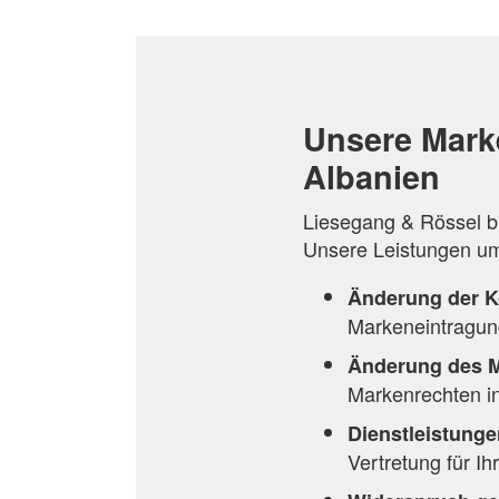
ZUR
VERGLEICHSLISTE
VERGLEICHSLISTE
HINZUFÜGEN
VERGLEICHSLISTE
HINZUFÜGEN
HINZUFÜGEN
HINZUFÜGEN
Unsere Mark
Albanien
Liesegang & Rössel b
Unsere Leistungen u
Änderung der K
Markeneintragung
Änderung des 
Markenrechten in
Dienstleistunge
Vertretung für I