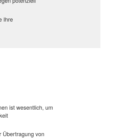
gen potenziell
e Ihre
nen ist wesentlich, um
keit
er Übertragung von