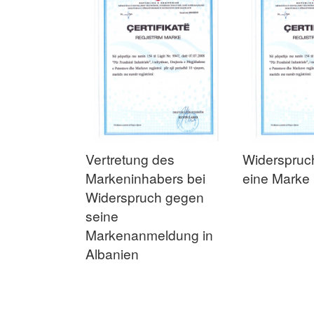
Vertretung des
Widerspruc
Markeninhabers bei
eine Marke 
Widerspruch gegen
seine
In den Warenkorb
Markenanmeldung in
ZUR
Albanien
In den Warenkorb
VERGLEICHSLISTE
In den Warenkorb
In den Warenkorb
ZUR
HINZUFÜGEN
In den Warenkorb
ZUR
ZUR
VERGLEICHSLISTE