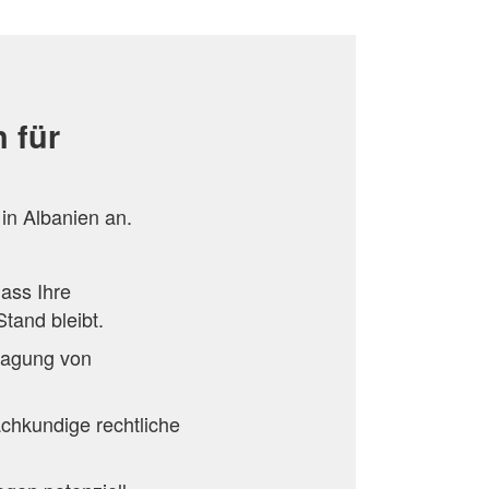
 für
n Albanien an.
dass Ihre
tand bleibt.
tragung von
achkundige rechtliche