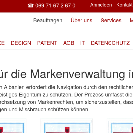
☎ 069 71 67 2 67 0
Anmelden
Kontakt
Beauftragen
Über uns
Services
M
KE
DESIGN
PATENT
AGB
IT
DATENSCHUTZ
ür die Markenverwaltung 
Albanien erfordert die Navigation durch den rechtlic
eistiges Eigentum zu schützen. Der Prozess umfasst die
hsetzung von Markenrechten, um sicherzustellen, das
gen und Missbrauch schützen können.