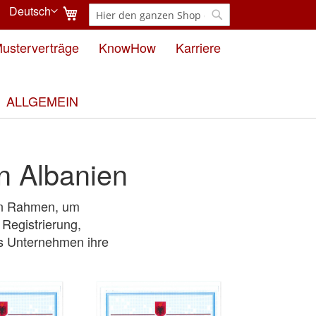
Mein Warenkorb
Deutsch
Suche
Sprache
Suche
usterverträge
KnowHow
Karriere
ALLGEMEIN
in Albanien
hen Rahmen, um
 Registrierung,
s Unternehmen ihre