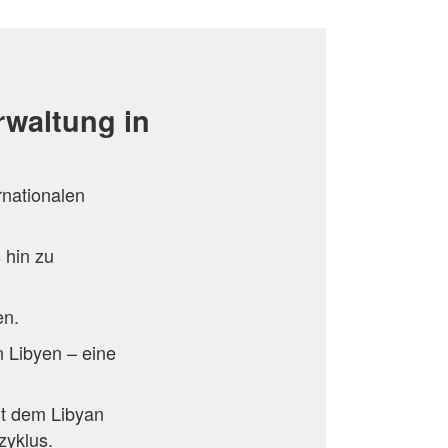
rwaltung in
rnationalen
 hin zu
en.
in Libyen – eine
t dem Libyan
zyklus.