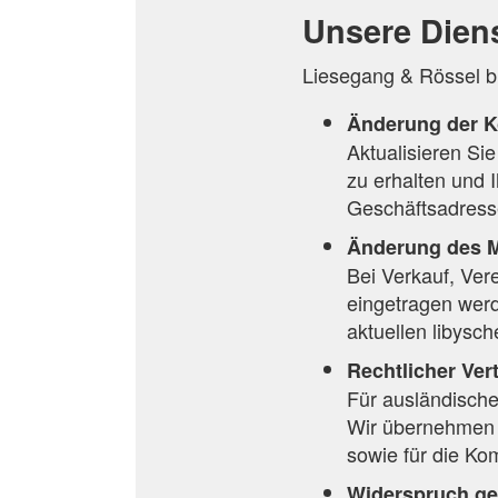
Unsere Diens
Liesegang & Rössel bi
Änderung der K
Aktualisieren Sie
zu erhalten und 
Geschäftsadresse
Änderung des M
Bei Verkauf, Ver
eingetragen wer
aktuellen libysc
Rechtlicher Ver
Für ausländische
Wir übernehmen d
sowie für die K
Widerspruch ge