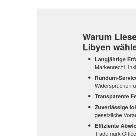
Warum Liese
Libyen wähl
Langjährige Er
Markenrecht, ink
Rundum-Servic
Widersprüchen u
Transparente F
Zuverlässige lo
gesetzliche Vora
Effiziente Abwi
Trademark Office