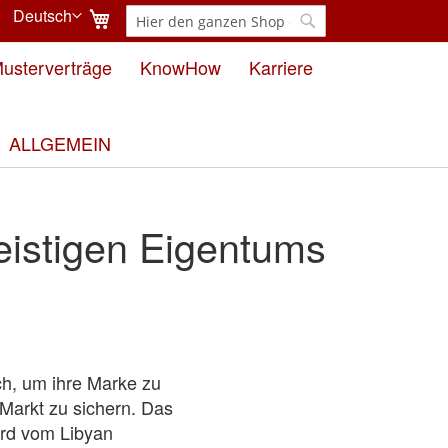
Mein Warenkorb
Deutsch
Suche
Sprache
Suche
usterverträge
KnowHow
Karriere
ALLGEMEIN
eistigen Eigentums
ch, um ihre Marke zu
Markt zu sichern. Das
ird vom Libyan