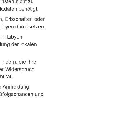
risten nicht zu
tdaten benötigt.
, Erbschaften oder
Libyen durchsetzen.
 in Libyen
ung der lokalen
indern, die Ihre
ger Widerspruch
tität.
re Anmeldung
 Erfolgschancen und