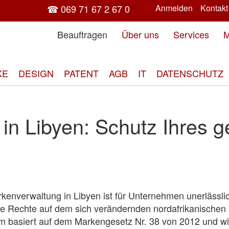
☎ 069 71 67 2 67 0
Anmelden
Kontakt
Beauftragen
Über uns
Services
M
KE
DESIGN
PATENT
AGB
IT
DATENSCHUTZ
in Libyen: Schutz Ihres g
rkenverwaltung in Libyen ist für Unternehmen unerlässli
ve Rechte auf dem sich verändernden nordafrikanischen 
m basiert auf dem Markengesetz Nr. 38 von 2012 und w