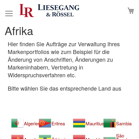
Direkt
M
N
zum
Inhalt
Afrika
Hier finden Sie Aufträge zur Verwaltung Ihres
Markenportfolios wie zum Beispiel für die
Änderung von Anschriften, Änderungen zu
Markeninhabern, Vertretung in
Widerspruchsverfahren etc.
Bitte wählen Sie das entsprechende Land aus
Algerien
Eritrea
Mauritius
Sambia
São