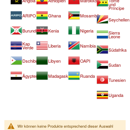
Angola
Äthiopien
Marokko
Tomé
und
Príncipe
ARIPO
Ghana
Mosambik
Seychellen
Burundi
Kenia
Nigeria
Sierra
Leone
Kap
Liberia
Namibia
Verde
Südafrika
Dschibuti
Libyen
OAPI
Sudan
Ägypten
Madagaskar
Ruanda
Tunesien
Uganda
Wir können keine Produkte entsprechend dieser Auswahl