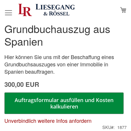
Direkt
M
N
zum
Inhalt
Grundbuchauszug aus
Zum
Zum
Ende
Anfang
Spanien
der
der
Bildergalerie
Bildergalerie
springen
springen
Hier können Sie uns mit der Beschaffung eines
Grundbuchsauszuges von einer Immobilie in
Spanien beauftragen.
300,00 EUR
Auftragsformular ausfüllen und Kosten
kalkulieren
Unverbindlich weitere Infos anfordern
SKU
1877