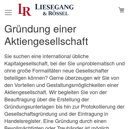
Direkt
M
N
zum
Inhalt
Gründung einer
Zum
Zum
Ende
Anfang
Aktiengesellschaft
der
der
Bildergalerie
Bildergalerie
springen
springen
Sie suchen eine international übliche
Kapitalgesellschaft, bei der Sie unproblematisch und
ohne große Formalitäten neue Gesellschafter
beteiligen können? Gerne überzeugen wir Sie von
den Vorteilen und Gestaltungsmöglichkeiten einer
Aktiengesellschaft. Wir begleiten Sie von der
Beauftragung über die Erstellung der
Gründungsunterlagen bis hin zur Protokollierung der
Gesellschaftsgründung und der Eintragung in
Handelsregister. Eine Gründung durch einen
Bevollmächtigten oder Treuhänder ist möglich.