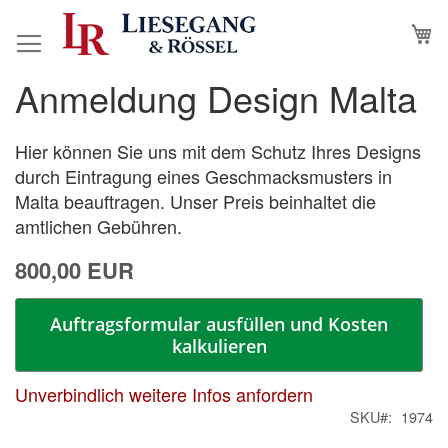
Direkt
M
N
zum
Inhalt
Anmeldung Design Malta
Zum
Zum
Ende
Anfang
der
der
Hier können Sie uns mit dem Schutz Ihres Designs
Bildergalerie
Bildergalerie
durch Eintragung eines Geschmacksmusters in
springen
springen
Malta beauftragen. Unser Preis beinhaltet die
amtlichen Gebühren.
800,00 EUR
Auftragsformular ausfüllen und Kosten
kalkulieren
Unverbindlich weitere Infos anfordern
SKU
1974