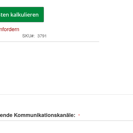
ten kalkulieren
anfordern
SKU
3791
Zum
Anfa
der
Bild
zende Kommunikationskanäle:
spri