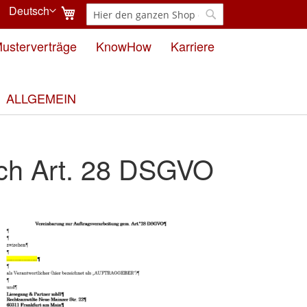
Mein Warenkorb
Deutsch
Suche
Sprache
Suche
usterverträge
KnowHow
Karriere
ALLGEMEIN
ach Art. 28 DSGVO
e
ergalerie
ngen