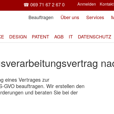
☎ 069 71 67 2 67 0
Anmelden
Kontakt
Beauftragen
Über uns
Services
M
KE
DESIGN
PATENT
AGB
IT
DATENSCHUTZ
agsverarbeitungsvertrag n
ng eines Vertrages zur
Zum
S-GVO beauftragen. Wir erstellen den
End
orderungen und beraten Sie bei der
der
Bild
spri