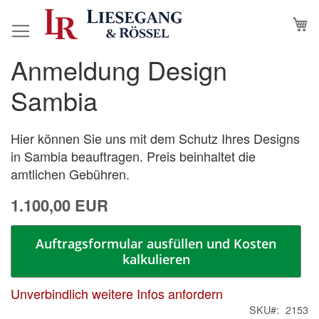
Direkt
M
N
zum
Inhalt
Anmeldung Design
Zum
Zum
Ende
Anfang
Sambia
der
der
Bildergalerie
Bildergalerie
springen
springen
Hier können Sie uns mit dem Schutz Ihres Designs
in Sambia beauftragen. Preis beinhaltet die
amtlichen Gebühren.
1.100,00 EUR
Auftragsformular ausfüllen und Kosten
kalkulieren
Unverbindlich weitere Infos anfordern
SKU
2153