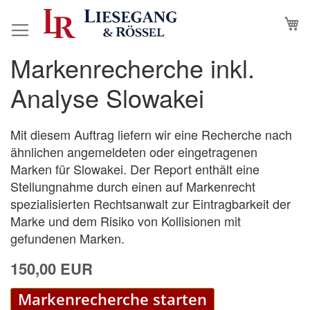
Direkt
M
N
zum
Inhalt
Markenrecherche inkl.
Zum
Zum
Ende
Anfang
Analyse Slowakei
der
der
Bildergalerie
Bildergalerie
springen
springen
Mit diesem Auftrag liefern wir eine Recherche nach
ähnlichen angemeldeten oder eingetragenen
Marken für Slowakei. Der Report enthält eine
Stellungnahme durch einen auf Markenrecht
spezialisierten Rechtsanwalt zur Eintragbarkeit der
Marke und dem Risiko von Kollisionen mit
gefundenen Marken.
150,00 EUR
Markenrecherche starten