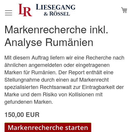
Direkt
M
N
zum
Inhalt
Markenrecherche inkl.
Zum
Zum
Ende
Anfang
Analyse Rumänien
der
der
Bildergalerie
Bildergalerie
springen
springen
Mit diesem Auftrag liefern wir eine Recherche nach
ähnlichen angemeldeten oder eingetragenen
Marken für Rumänien. Der Report enthält eine
Stellungnahme durch einen auf Markenrecht
spezialisierten Rechtsanwalt zur Eintragbarkeit der
Marke und dem Risiko von Kollisionen mit
gefundenen Marken.
150,00 EUR
Markenrecherche starten